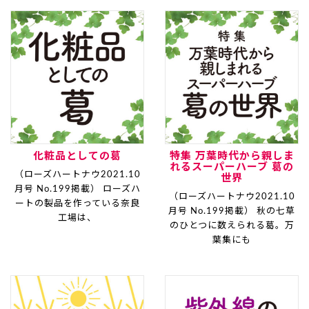
化粧品としての葛
特集 万葉時代から親しま
れるスーパーハーブ 葛の
（ローズハートナウ2021.10
世界
月号 No.199掲載） ローズハ
（ローズハートナウ2021.10
ートの製品を作っている奈良
月号 No.199掲載） 秋の七草
工場は、
のひとつに数えられる葛。万
葉集にも