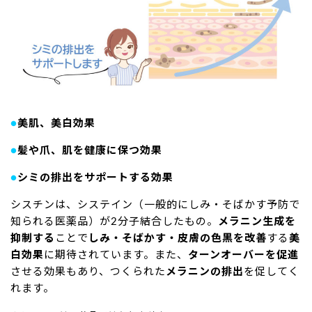
●
美肌、美白効果
●
髪や爪、肌を健康に保つ効果
●
シミの排出をサポートする効果
シスチンは、システイン（一般的にしみ・そばかす予防で
知られる医薬品）が2分子結合したもの。
メラニン生成を
抑制する
ことで
しみ・そばかす・皮膚の色黒を改善
する
美
白効果
に期待されています。また、
ターンオーバーを促進
させる効果もあり、つくられた
メラニンの排出
を促してく
れます。