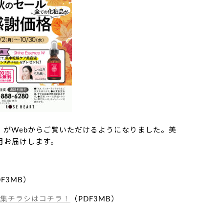
」がWebからご覧いただけるようになりました。美
月お届けします。
DF3MB）
集
チラシ
は
コチラ！
（PDF3MB）