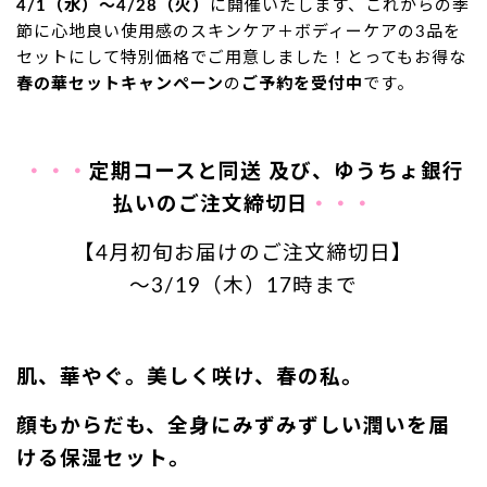
4/1（水）～4/28（火）
に開催いたします、これからの季
節に心地良い使用感のスキンケア＋ボディーケアの3品を
セットにして特別価格でご用意しました！とってもお得な
春の華セットキャンペーン
の
ご予約を受付中
です。
・・・
定期コースと同送 及び、ゆうちょ銀行
払いのご注文締切日
・・・
【4月初旬お届けのご注文締切日】
～3/19
（木）17時まで
肌、華やぐ。美しく咲け、春の私。
顔もからだも、全身にみずみずしい潤いを届
ける保湿セット。