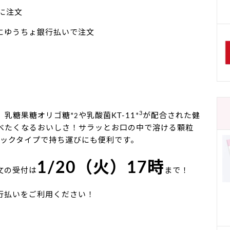
でに注文
でにゆうちょ銀行払いで注文
3
、乳糖果糖オリゴ糖*
や乳酸菌KT-11*
が配合された健
2
べたくなるおいしさ！サラッとお口の中で溶ける顆粒
ィックタイプで持ち運びにも便利です。
1/20（火）17時
文の受付は
まで！
行払いをご利用ください！