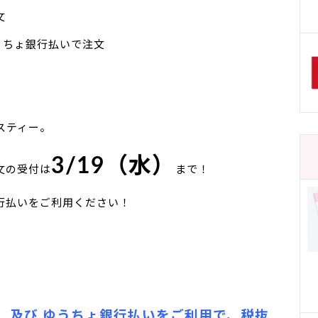
文
うちょ銀行払いで注文
スティー。
3/19
（水）
文の受付は
まで！
行払いをご利用ください！
 及び ゆうちょ銀行払いをご利用で、税抜