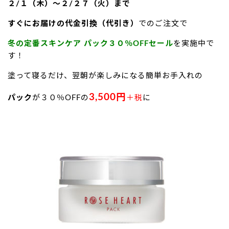
２/１（木）～２/２７（火）まで
すぐにお届けの代金引換（代引き）
でのご注文で
冬の定番スキンケア パック３０％OFFセール
を実施中で
す！
塗って寝るだけ、翌朝が楽しみになる簡単お手入れの
3,500円
パック
が３０％OFFの
＋税
に