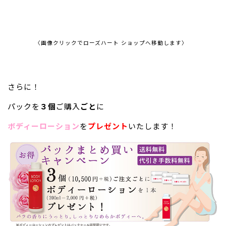
〈画像クリックでローズハート ショップへ移動します〉
さらに！
パックを
３個
ご購入
ごと
に
ボディーローション
を
プレゼント
いたします！